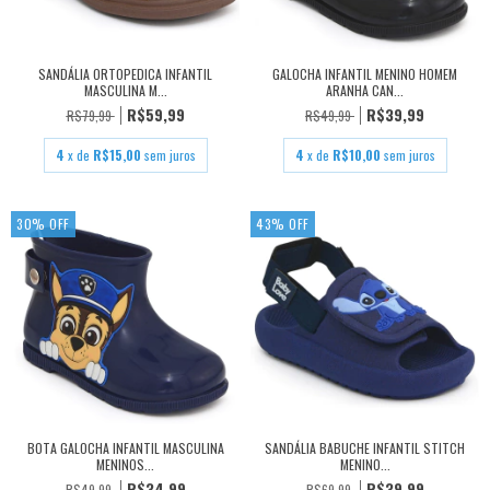
SANDÁLIA ORTOPEDICA INFANTIL
GALOCHA INFANTIL MENINO HOMEM
MASCULINA M...
ARANHA CAN...
R$59,99
R$39,99
R$79,99
R$49,99
4
x de
R$15,00
sem juros
4
x de
R$10,00
sem juros
30
%
OFF
43
%
OFF
BOTA GALOCHA INFANTIL MASCULINA
SANDÁLIA BABUCHE INFANTIL STITCH
MENINOS...
MENINO...
R$34,99
R$39,99
R$49,99
R$69,99