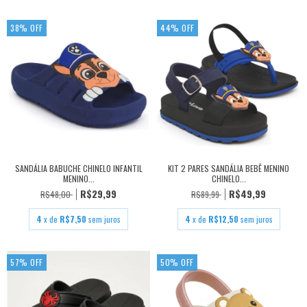
38
%
OFF
44
%
OFF
SANDÁLIA BABUCHE CHINELO INFANTIL
KIT 2 PARES SANDÁLIA BEBÊ MENINO
MENINO...
CHINELO...
R$29,99
R$49,99
R$48,00
R$89,99
4
x de
R$7,50
sem juros
4
x de
R$12,50
sem juros
57
%
OFF
50
%
OFF