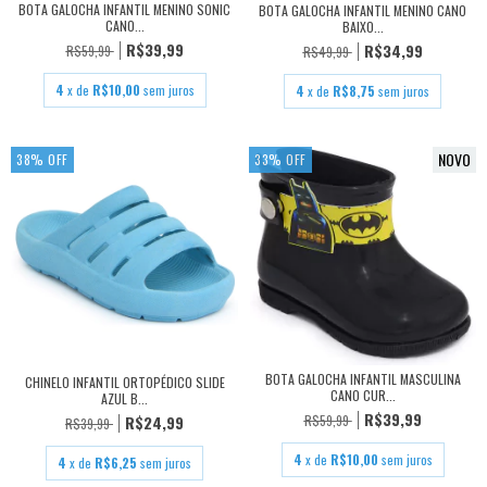
BOTA GALOCHA INFANTIL MENINO SONIC
BOTA GALOCHA INFANTIL MENINO CANO
CANO...
BAIXO...
R$39,99
R$34,99
R$59,99
R$49,99
4
x de
R$10,00
sem juros
4
x de
R$8,75
sem juros
NOVO
38
%
OFF
33
%
OFF
BOTA GALOCHA INFANTIL MASCULINA
CHINELO INFANTIL ORTOPÉDICO SLIDE
CANO CUR...
AZUL B...
R$39,99
R$59,99
R$24,99
R$39,99
4
x de
R$10,00
sem juros
4
x de
R$6,25
sem juros