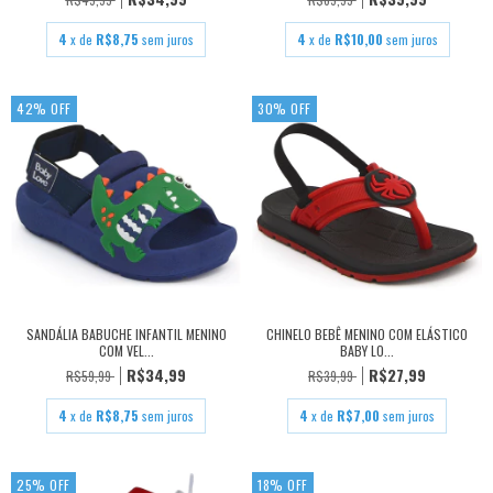
4
x de
R$8,75
sem juros
4
x de
R$10,00
sem juros
42
%
OFF
30
%
OFF
SANDÁLIA BABUCHE INFANTIL MENINO
CHINELO BEBÊ MENINO COM ELÁSTICO
COM VEL...
BABY LO...
R$34,99
R$27,99
R$59,99
R$39,99
4
x de
R$8,75
sem juros
4
x de
R$7,00
sem juros
25
%
OFF
18
%
OFF