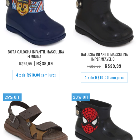
BOTA GALOCHA INFANTIL MASCULINA
GALOCHA INFANTIL MASCULINA
FEMININA...
IMPERMEÁVEL C...
R$39,99
R$59,99
R$39,99
R$59,99
4
x de
R$10,00
sem juros
4
x de
R$10,00
sem juros
25
%
OFF
20
%
OFF