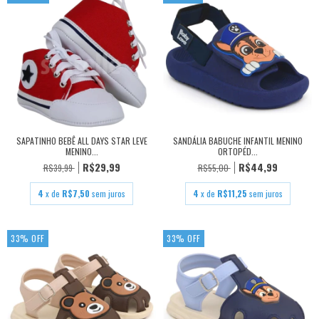
SAPATINHO BEBÊ ALL DAYS STAR LEVE
SANDÁLIA BABUCHE INFANTIL MENINO
MENINO...
ORTOPÉD...
R$29,99
R$44,99
R$39,99
R$55,00
4
x de
R$7,50
sem juros
4
x de
R$11,25
sem juros
33
%
OFF
33
%
OFF