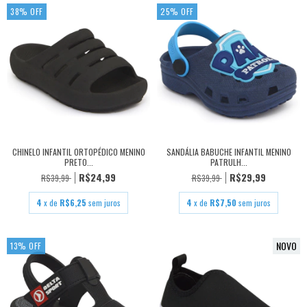
38
%
OFF
25
%
OFF
CHINELO INFANTIL ORTOPÉDICO MENINO
SANDÁLIA BABUCHE INFANTIL MENINO
PRETO...
PATRULH...
R$24,99
R$29,99
R$39,99
R$39,99
4
x de
R$6,25
sem juros
4
x de
R$7,50
sem juros
NOVO
13
%
OFF