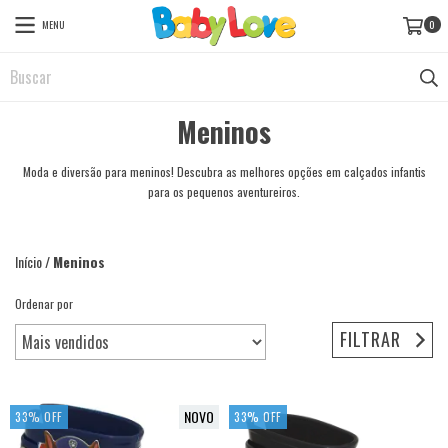
MENU
0
Meninos
Moda e diversão para meninos! Descubra as melhores opções em calçados infantis
para os pequenos aventureiros.
Início
/
Meninos
Ordenar por
FILTRAR
NOVO
33
%
OFF
33
%
OFF