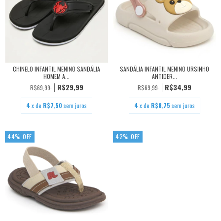
CHINELO INFANTIL MENINO SANDÁLIA
SANDÁLIA INFANTIL MENINO URSINHO
HOMEM A...
ANTIDER...
R$29,99
R$34,99
R$69,99
R$69,99
4
x de
R$7,50
sem juros
4
x de
R$8,75
sem juros
44
%
OFF
42
%
OFF