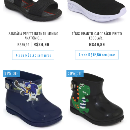
SANDÁLIA PAPETE INFANTIL MENINO
TÊNIS INFANTIL CALCE FÁCIL PRETO
ANATÔMIC...
ESCOLAR...
R$34,99
R$49,99
R$39,99
4
x de
R$12,50
sem juros
4
x de
R$8,75
sem juros
33
%
OFF
30
%
OFF