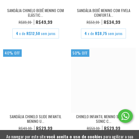
SANDÁLIA CHINELO BEBÊ MENINO COM
SANDÁLIA BEBÊ MENINO COM FIVELA
ELÁSTIC...
CONFORTÁ...
R$49,99
R$34,99
R$89,99
R$59,99
4
x de
R$12,50
sem juros
4
x de
R$8,75
sem juros
40
%
OFF
50
%
OFF
SANDÁLIA CHINELO SLIDE INFANTIL
CHINELO INFANTIL MENINO SANDÁLIA
MENINO U...
SONIC C...
R$29,99
R$29,99
R$49,99
R$59,99
Ao navegar por este site
você aceita o uso de cookies
para agilizar a sua