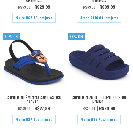
URSINHO...
MENINO...
R$29,99
R$39,99
R$59,99
R$69,99
4
x de
R$7,50
sem juros
4
x de
R$10,00
sem juros
30
%
OFF
38
%
OFF
CHINELO BEBÊ MENINO COM ELÁSTICO
CHINELO INFANTIL ORTOPÉDICO SLIDE
BABY LO...
MENINO...
R$27,99
R$24,99
R$39,99
R$39,99
4
x de
R$7,00
sem juros
4
x de
R$6,25
sem juros