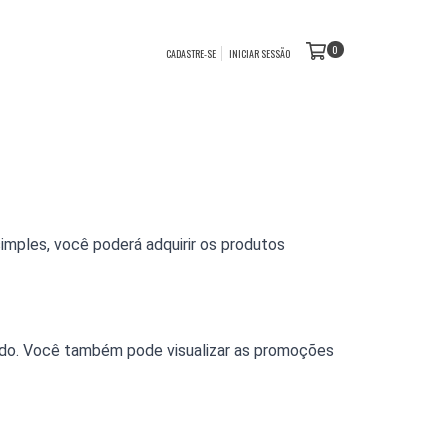
0
CADASTRE-SE
INICIAR SESSÃO
mples, você poderá adquirir os produtos 
jado. Você também pode visualizar as promoções 