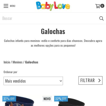
MENU
0
Galochas
Galochas infantis para meninos: estilo e conforto para dias chuvosos. Descubra agora
as melhores opções para os pequenos!
Início
/
Meninos
/
Galochas
Ordenar por
FILTRAR
NOVO
33
%
OFF
33
%
OFF