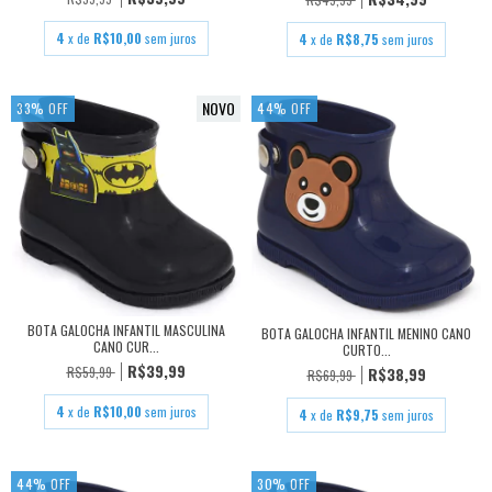
4
x de
R$10,00
sem juros
4
x de
R$8,75
sem juros
NOVO
33
%
OFF
44
%
OFF
BOTA GALOCHA INFANTIL MASCULINA
BOTA GALOCHA INFANTIL MENINO CANO
CANO CUR...
CURTO...
R$39,99
R$59,99
R$38,99
R$69,99
4
x de
R$10,00
sem juros
4
x de
R$9,75
sem juros
44
%
OFF
30
%
OFF