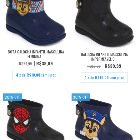
BOTA GALOCHA INFANTIL MASCULINA
GALOCHA INFANTIL MASCULINA
FEMININA...
IMPERMEÁVEL C...
R$39,99
R$59,99
R$39,99
R$59,99
4
x de
R$10,00
sem juros
4
x de
R$10,00
sem juros
20
%
OFF
30
%
OFF