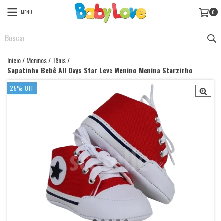
MENU
0
Início
/
Meninos
/
Tênis
/
Sapatinho Bebê All Days Star Leve Menino Menina Starzinho
25
%
OFF