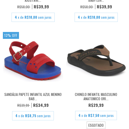
AJUSTÁVE...
BABY LOV...
R$39,99
R$39,99
R$58,00
R$58,00
4
x de
R$10,00
sem juros
4
x de
R$10,00
sem juros
13
%
OFF
SANDÁLIA PAPETE INFANTIL AZUL MENINO
CHINELO INFANTIL MASCULINO
BAB...
ANATOMICO ORI...
R$34,99
R$29,99
R$39,99
4
x de
R$7,50
sem juros
4
x de
R$8,75
sem juros
ESGOTADO