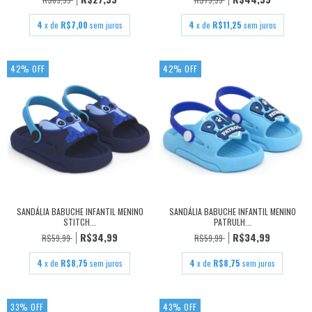
4
x de
R$7,00
sem juros
4
x de
R$11,25
sem juros
42
%
OFF
42
%
OFF
SANDÁLIA BABUCHE INFANTIL MENINO
SANDÁLIA BABUCHE INFANTIL MENINO
STITCH...
PATRULH...
R$34,99
R$34,99
R$59,99
R$59,99
4
x de
R$8,75
sem juros
4
x de
R$8,75
sem juros
33
%
OFF
43
%
OFF