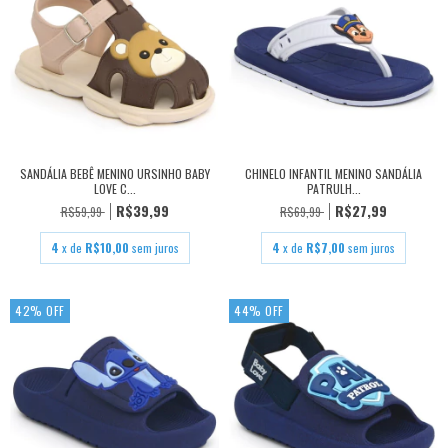
SANDÁLIA BEBÊ MENINO URSINHO BABY
CHINELO INFANTIL MENINO SANDÁLIA
LOVE C...
PATRULH...
R$39,99
R$27,99
R$59,99
R$69,99
4
x de
R$10,00
sem juros
4
x de
R$7,00
sem juros
42
%
OFF
44
%
OFF