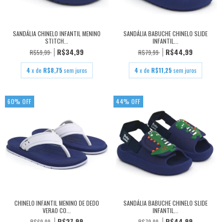
SANDÁLIA CHINELO INFANTIL MENINO
SANDÁLIA BABUCHE CHINELO SLIDE
STITCH...
INFANTIL...
R$34,99
R$44,99
R$59,99
R$79,99
4
x de
R$8,75
sem juros
4
x de
R$11,25
sem juros
60
%
OFF
44
%
OFF
CHINELO INFANTIL MENINO DE DEDO
SANDÁLIA BABUCHE CHINELO SLIDE
VERAO CO...
INFANTIL...
R$27,99
R$44,99
R$69,99
R$79,99