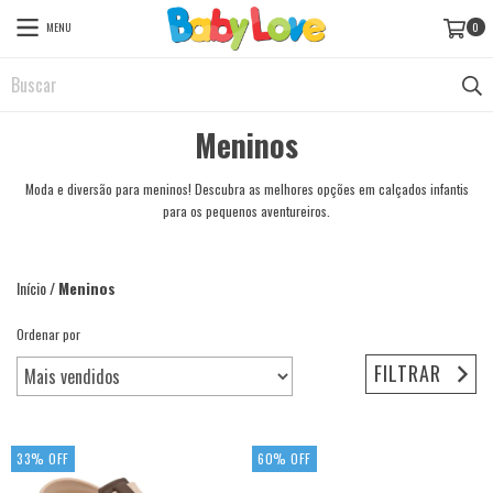
MENU
0
Meninos
Moda e diversão para meninos! Descubra as melhores opções em calçados infantis
para os pequenos aventureiros.
Início
/
Meninos
Ordenar por
FILTRAR
33
%
OFF
60
%
OFF