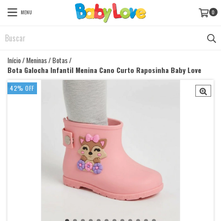
MENU
0
Início
/
Meninas
/
Botas
/
Bota Galocha Infantil Menina Cano Curto Raposinha Baby Love
42
%
OFF