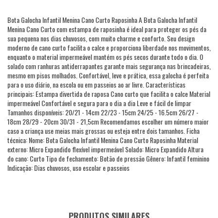
Bota Galocha Infantil Menina Cano Curto Raposinha A Bota Galocha Infantil
Menina Cano Curto com estampa de raposinha é ideal para proteger os pés da
sua pequena nos dias chuvosos, com muito charme e conforto. Seu design
moderno de cano curto facilita o calce e proporciona liberdade nos movimentos,
enquanto o material impermeável mantém os pés secos durante todo o dia. O
solado com ranhuras antiderrapantes garante mais segurança nas brincadeiras,
mesmo em pisos molhados. Confortável, leve e prática, essa galocha é perfeita
para o uso diário, na escola ou em passeios ao ar livre. Características
principais: Estampa divertida de raposa Cano curto que facilita o calce Material
impermeável Confortável e segura para o dia a dia Leve e fácil de limpar
Tamanhos disponíveis: 20/21 - 14cm 22/23 - 15cm 24/25 - 16.5cm 26/27 -
18cm 28/29 - 20cm 30/31 - 21,5cm Recomendamos escolher um número maior
caso a criança use meias mais grossas ou esteja entre dois tamanhos. Ficha
técnica: Nome: Bota Galocha Infantil Menina Cano Curto Raposinha Material
externo: Micro Expandido flexível impermeável Solado: Micro Expandido Altura
do cano: Curto Tipo de fechamento: Botão de pressão Gênero: Infantil feminino
Indicação: Dias chuvosos, uso escolar e passeios
PRODUTOS SIMILARES