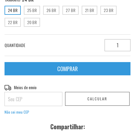
24 BR
25 BR
26 BR
27 BR
21 BR
23 BR
22 BR
20 BR
QUANTIDADE
Entregas para o CEP:
Meios de envio
ALTERAR CEP
CALCULAR
Não sei meu CEP
Compartilhar: