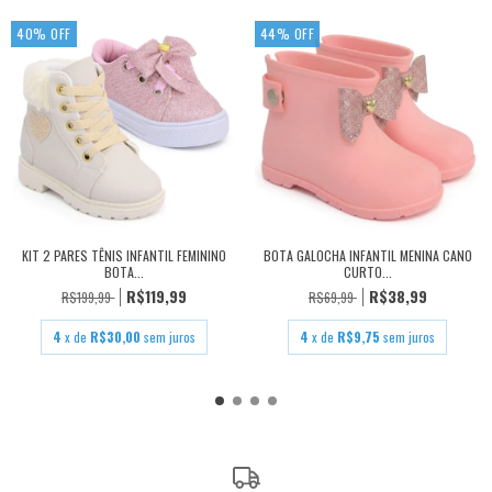
40
%
OFF
44
%
OFF
KIT 2 PARES TÊNIS INFANTIL FEMININO
BOTA GALOCHA INFANTIL MENINA CANO
BOTA...
CURTO...
R$119,99
R$38,99
R$199,99
R$69,99
4
x de
R$30,00
sem juros
4
x de
R$9,75
sem juros