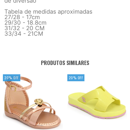
de diversão
Tabela de medidas aproximadas
27/28 - 17cm
29/30 - 18,8cm
31/32 - 20 CM
33/34 - 21CM
PRODUTOS SIMILARES
20
%
OFF
20
%
OFF