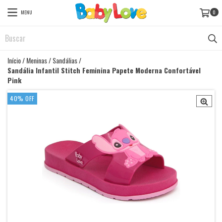
MENU
0
Início
/
Meninas
/
Sandálias
/
Sandália Infantil Stitch Feminina Papete Moderna Confortável
Pink
40
%
OFF