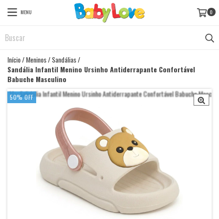
MENU
0
Início
/
Meninos
/
Sandálias
/
Sandália Infantil Menino Ursinho Antiderrapante Confortável
Babuche Masculino
50
%
OFF