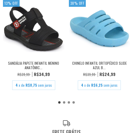
13
%
OFF
38
%
OFF
SANDÁLIA PAPETE INFANTIL MENINO
CHINELO INFANTIL ORTOPÉDICO SLIDE
ANATÔMIC...
AZUL B...
R$34,99
R$24,99
R$39,99
R$39,99
4
x de
R$8,75
sem juros
4
x de
R$6,25
sem juros
FRETE GRÁTIS