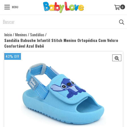
MENU
0
Início
/
Meninos
/
Sandálias
/
Sandália Babuche Infantil Stitch Menino Ortopédica Com Velcro
Confortável Azul Bebê
43
%
OFF