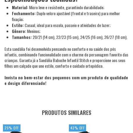
Material:
Micro leve e resistente, garantindo durabilidade;
Fechamento:
Duplo velcro ajustável (frontal e traseiro) para melhor
fixação;
Estilo:
Casual, ideal para escola, passeio e atividades de lazer;
Gênero:
Meninos;
Tamanhos:
20/21 (14 cm), 22/23 (15 cm), 24/25 (16 cm), 26/27 (18 cm).
Esta sandália foi desenvolvida pensando no conforto e na saúde dos pés
infantis, combinando funcionalidade com o charme do personagem favorito das
crianças. Garanta já a Sandália Babuche Infantil Stitch e proporcione aos seus
filhos um calçado que une estilo, conforto e cuidado ortopédico.
Invista no bem-estar dos pequenos com um produto de qualidade
e design diferenciado!
PRODUTOS SIMILARES
25
%
OFF
43
%
OFF